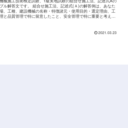
機械施工技術検定試験、1級実地試験の組合せ施工法、記述式Aの
プル解答文です。 組合せ施工法、記述式(Ａ)の解答例は、あなた
場、工種、建設機械の名称・特徴諸元・使用目的・選定理由、工
理と品質管理で特に留意したこと、安全管理で特に重要と考える
、などの解答例が紹介されています。
2021.03.23