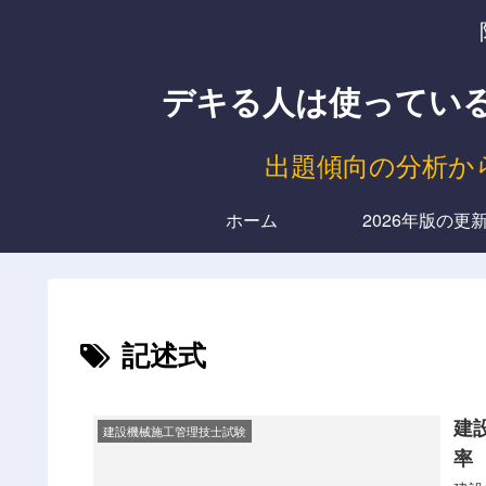
デキる人は使っている、
出題傾向の分析か
ホーム
2026年版の更
記述式
建
建設機械施工管理技士試験
率