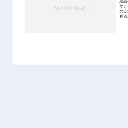
建設
サン
の立
程管
こと