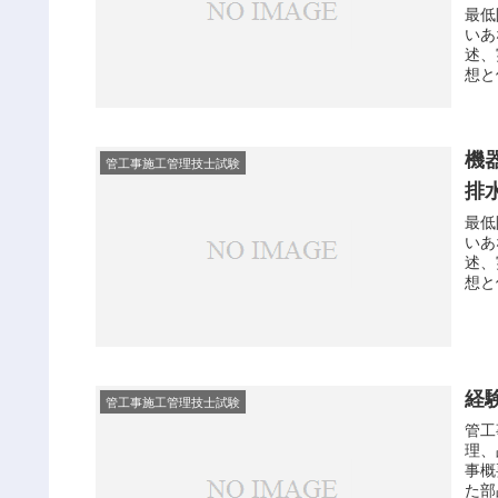
最低
いあ
述、
想と
デジ
確実
解答
点が
機
管工事施工管理技士試験
強がで
排
最低
いあ
述、
想と
デジ
確実
解答
点が
強がで
経
管工事施工管理技士試験
管工
理、
事概
た部