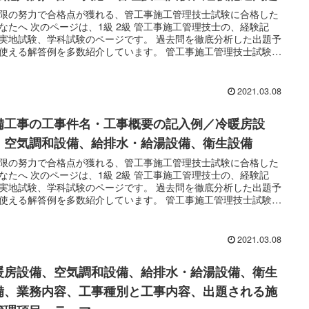
限の努力で合格点が獲れる、管工事施工管理技士試験に合格した
なたへ 次のページは、1級 2級 管工事施工管理技士の、経験記
実地試験、学科試験のページです。 過去問を徹底分析した出題予
使える解答例を多数紹介しています。 管工事施工管理技士試験の
タル教材が選ばれる理由は、 ・技術士と施工管理技士が作成した
に合格点が獲れる教材 ・驚異の的中率を誇る出題予想、過去問と
例 ・試験対策の優先順位がハッキリわかる ・最低限の努力で合格
2021.03.08
獲れる ・スマホで使える。通勤中や業務の合間にも、効率的な勉
...
備工事の工事件名・工事概要の記入例／冷暖房設
、空気調和設備、給排水・給湯設備、衛生設備
限の努力で合格点が獲れる、管工事施工管理技士試験に合格した
なたへ 次のページは、1級 2級 管工事施工管理技士の、経験記
実地試験、学科試験のページです。 過去問を徹底分析した出題予
使える解答例を多数紹介しています。 管工事施工管理技士試験の
タル教材が選ばれる理由は、 ・技術士と施工管理技士が作成した
に合格点が獲れる教材 ・驚異の的中率を誇る出題予想、過去問と
例 ・試験対策の優先順位がハッキリわかる ・最低限の努力で合格
2021.03.08
獲れる ・スマホで使える。通勤中や業務の合間にも、効率的な勉
...
暖房設備、空気調和設備、給排水・給湯設備、衛生
備、業務内容、工事種別と工事内容、出題される施