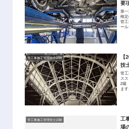
要
第一
検定
管工
ール
習問
解説
目
🧢 
【
管工事施工管理技士試験
技
管工
スス
2級
ます
令和
かる
らや
た。
工
管工事施工管理技士試験
場