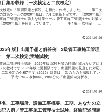
項目集を収録〔一次検定と二次検定〕
次検定の「演習問題と解説」を新たに作成しました。 第二次
の対策ツールの2026年版は、7月に更新予定です。 【2026年版】
事施工管理技士の強力な対策ツール 管工事施工管理技士の対策ツ
【2026年版】を紹介しています。 ❄️ 1級 一次検定 ： 演
題と解説〔只今作成中〕 💧 1級 二次検定 ： 演習問題と
〔只今作成中〕 🎣 1級 二次検定 ： 出題分析表と重要項
集 💉 2級 一次検定 ： 演習問題と解説【170問】
2021.03.26
2級 二次検定 ： 演習...
2025年版】出題予想と解答例 2級管工事施工管理
士 第二次検定(実地試験)
事施工管理技士試験 2025年版 試験対策の時間が取れない方にオ
メの教材です 2025年版に更新済です。出題問題の見直しに対応。
 二次検定の令和7年度（2025）対策は、 次のものを掲載してい
。 ・平成17年～令和6年、20年分の「出題傾向分析表」 ・
7年度（2025）の出題予想 ・試験対策の優先順位がハッキリわ
「重点項目集」 ・たくさんの色が付いている、よく出る問題か
ればいいのです 令和6年度より、経験記述問題は廃止されまし
2021.03.26
 徹底分析により驚異の的中率を誇る出題予想と解...
事名、工事場所、設備工事概要、工期、あなたの立
の記入例／管工事施工管理技士試験、経験記述問題