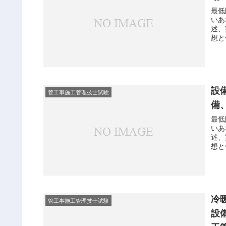
最低
いあ
述、
想と
デジ
確実
解答
点が
強がで
設
管工事施工管理技士試験
備
最低
いあ
述、
想と
デジ
確実
解答
点が
強がで
冷
管工事施工管理技士試験
設