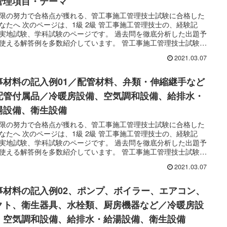
管理項目・テーマ
限の努力で合格点が獲れる、管工事施工管理技士試験に合格した
なたへ 次のページは、1級 2級 管工事施工管理技士の、経験記
実地試験、学科試験のページです。 過去問を徹底分析した出題予
使える解答例を多数紹介しています。 管工事施工管理技士試験の
タル教材が選ばれる理由は、 ・技術士と施工管理技士が作成した
2021.03.07
に合格点が獲れる教材 ・驚異の的中率を誇る出題予想、過去問と
例 ・試験対策の優先順位がハッキリわかる ・最低限の努力で合格
獲れる ・スマホで使える。通勤中や業務の合間にも、効率的な勉
事材料の記入例01／配管材料、弁類・伸縮継手など
...
配管付属品／冷暖房設備、空気調和設備、給排水・
湯設備、衛生設備
限の努力で合格点が獲れる、管工事施工管理技士試験に合格した
なたへ 次のページは、1級 2級 管工事施工管理技士の、経験記
実地試験、学科試験のページです。 過去問を徹底分析した出題予
使える解答例を多数紹介しています。 管工事施工管理技士試験の
タル教材が選ばれる理由は、 ・技術士と施工管理技士が作成した
2021.03.07
に合格点が獲れる教材 ・驚異の的中率を誇る出題予想、過去問と
例 ・試験対策の優先順位がハッキリわかる ・最低限の努力で合格
獲れる ・スマホで使える。通勤中や業務の合間にも、効率的な勉
事材料の記入例02、ポンプ、ボイラー、エアコン、
...
クト、衛生器具、水栓類、厨房機器など／冷暖房設
、空気調和設備、給排水・給湯設備、衛生設備