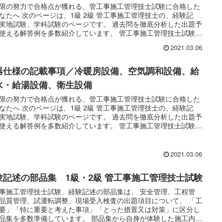
限の努力で合格点が獲れる、管工事施工管理技士試験に合格した
なたへ 次のページは、1級 2級 管工事施工管理技士の、経験記
実地試験、学科試験のページです。 過去問を徹底分析した出題予
使える解答例を多数紹介しています。 管工事施工管理技士試験の
タル教材が選ばれる理由は、 ・技術士と施工管理技士が作成した
2021.03.06
に合格点が獲れる教材 ・驚異の的中率を誇る出題予想、過去問と
例 ・試験対策の優先順位がハッキリわかる ・最低限の努力で合格
獲れる ・スマホで使える。通勤中や業務の合間にも、効率的な勉
器仕様の記載事項／冷暖房設備、空気調和設備、給
...
水・給湯設備、衛生設備
限の努力で合格点が獲れる、管工事施工管理技士試験に合格した
なたへ 次のページは、1級 2級 管工事施工管理技士の、経験記
実地試験、学科試験のページです。 過去問を徹底分析した出題予
使える解答例を多数紹介しています。 管工事施工管理技士試験の
タル教材が選ばれる理由は、 ・技術士と施工管理技士が作成した
に合格点が獲れる教材 ・驚異の的中率を誇る出題予想、過去問と
例 ・試験対策の優先順位がハッキリわかる ・最低限の努力で合格
2021.03.06
獲れる ・スマホで使える。通勤中や業務の合間にも、効率的な勉
...
験記述の部品集 1級・2級 管工事施工管理技士試験
事施工管理技士試験、経験記述の部品集は、 安全管理、工程管
品質管理、試運転調整、現場受入検査の出題項目について、 「工
要」「特に重要と考えた事項」「とった措置又は対策」に区分し
品集を多数準備しています。 部品集から自身が体験した施工内容