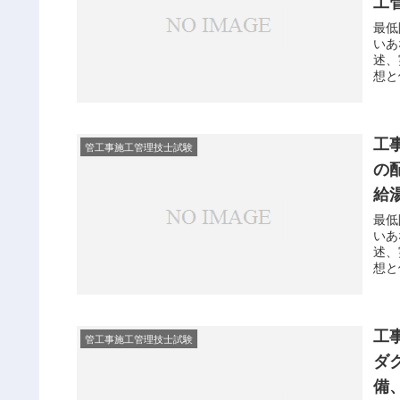
工
最低
いあ
述、
想と
デジ
確実
解答
点が
工
管工事施工管理技士試験
強がで
の
給
最低
いあ
述、
想と
デジ
確実
解答
点が
工
管工事施工管理技士試験
強がで
ダ
備