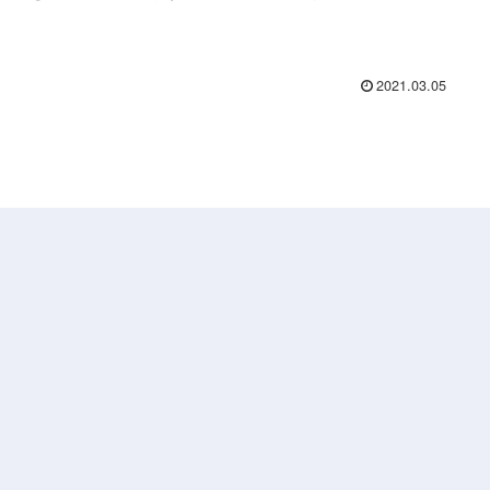
び、独自の現場情報を入れれば、 経験記述の解答文の骨格が簡単
来上がります。 安全管理／経験記述の部品集／管工事施工管理 管
施工管理、安全管理の部品集は、次の項目について掲載していま
 「〇〇〇のため」部品 「◇◇◇に留意した」部品 「処置・対
2021.03.05
品 「...